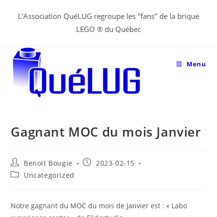
Aller
L'Association QuéLUG regroupe les "fans" de la brique
au
LEGO ® du Québec
contenu
Menu
Gagnant MOC du mois Janvier
Post
Post
Benoit Bougie
2023-02-15
author:
published:
Post
Uncategorized
category:
Notre gagnant du MOC du mois de Janvier est : « Labo