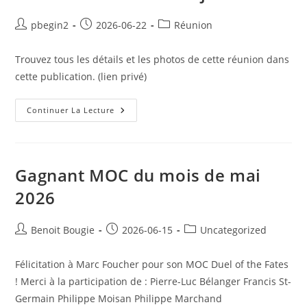
Post
Post
Post
pbegin2
2026-06-22
Réunion
author:
published:
category:
Trouvez tous les détails et les photos de cette réunion dans
cette publication. (lien privé)
Réunion
Continuer La Lecture
Hors
Série
21
Juin
2026
Gagnant MOC du mois de mai
2026
Post
Post
Post
Benoit Bougie
2026-06-15
Uncategorized
author:
published:
category:
Félicitation à Marc Foucher pour son MOC Duel of the Fates
! Merci à la participation de : Pierre-Luc Bélanger Francis St-
Germain Philippe Moisan Philippe Marchand