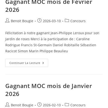
Gagnant MOC mois de Février
2026
Post
Post
Post
Benoit Bougie
2026-03-10
Concours
author:
published:
category:
Félicitation à notre gagnant Jean-Philippe Leroux pour son
Jardin de roses Merci à la participation de : Caroline
Rodrigue Francis St-Germain Daniel Robitaille Sébastien
Racicot Simon Marin Philippe Beaulieu
Gagnant
Continuer La Lecture
MOC
Mois
De
Février
2026
Gagnant MOC mois de Janvier
2026
Post
Post
Post
Benoit Bougie
2026-02-10
Concours