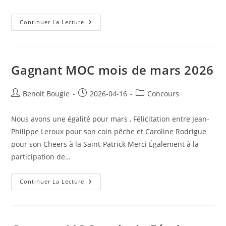
Gagnant
Continuer La Lecture
MOC
Mois
D’avril
2026
Gagnant MOC mois de mars 2026
Post
Post
Post
Benoit Bougie
2026-04-16
Concours
author:
published:
category:
Nous avons une égalité pour mars , Félicitation entre Jean-
Philippe Leroux pour son coin pêche et Caroline Rodrigue
pour son Cheers à la Saint-Patrick Merci Également à la
participation de…
Gagnant
Continuer La Lecture
MOC
Mois
De
Mars
2026