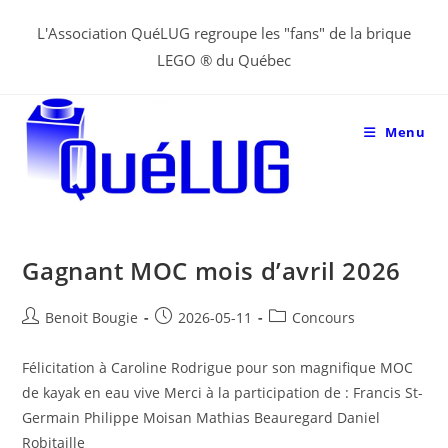
Aller
L'Association QuéLUG regroupe les "fans" de la brique
au
LEGO ® du Québec
contenu
Menu
Gagnant MOC mois d’avril 2026
Post
Post
Post
Benoit Bougie
2026-05-11
Concours
author:
published:
category:
Félicitation à Caroline Rodrigue pour son magnifique MOC
de kayak en eau vive Merci à la participation de : Francis St-
Germain Philippe Moisan Mathias Beauregard Daniel
Robitaille