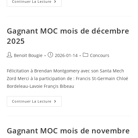
Gagnant
Continuer La Lecture
MOC/Project
2025
Gagnant MOC mois de décembre
2025
Post
Post
Post
Benoit Bougie
2026-01-14
Concours
author:
published:
category:
Félicitation à Brendan Montgomery avec son Santa Mech
Zord Merci à la participation de : Francis St-Germain Chloé
Bordeleau-Lavoie Françis Bibeau
Gagnant
Continuer La Lecture
MOC
Mois
De
Décembre
2025
Gagnant MOC mois de novembre