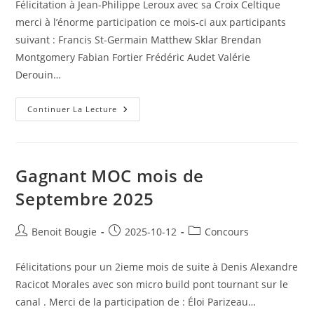
Félicitation à Jean-Philippe Leroux avec sa Croix Celtique
merci à l’énorme participation ce mois-ci aux participants
suivant : Francis St-Germain Matthew Sklar Brendan
Montgomery Fabian Fortier Frédéric Audet Valérie
Derouin…
Gagnant
Continuer La Lecture
MOC
Mois
D’octobre
2025
Gagnant MOC mois de
Septembre 2025
Post
Post
Post
Benoit Bougie
2025-10-12
Concours
author:
published:
category:
Félicitations pour un 2ieme mois de suite à Denis Alexandre
Racicot Morales avec son micro build pont tournant sur le
canal . Merci de la participation de : Éloi Parizeau…