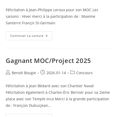
author:
published:
category:
Félicitation à Jean-Philippe Leroux pour son MOC Les
saisons : Hiver merci à la participation de : Maxime
Santerre Françis St-Germain
Gagnant
Continuer La Lecture
MOC
Mois
De
Janvier
2026
Gagnant MOC/Project 2025
Post
Post
Post
Benoit Bougie
2026-01-14
Concours
author:
published:
category:
Félicitation à Jean Bédard avec son Chantier Naval
Félicitation également à Charles-Éric Bernier pour sa 2ieme
place avec son Temple Inca Merci à la grande participation
de : François DubucJean…