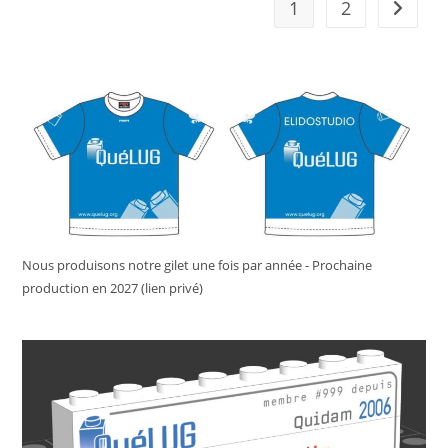
1
2
Go to t
Nous produisons notre gilet une fois par année - Prochaine
production en 2027 (lien privé)