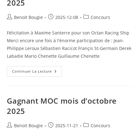
2025
Post
Post
Post
Benoit Bougie
2025-12-08
Concours
author:
published:
category:
Félicitation à Maxime Santerre pour son Octan Racing Ship
Merci encore une fois à l'énorme participation de : Jean-
Philippe Leroux Sébastien Racicot Françis St-Germain Derek
Labadie Mario Chenette Guillaume Chenette
Gagnant
Continuer La Lecture
MOC
Mois
De
Novembre
2025
Gagnant MOC mois d’octobre
2025
Post
Post
Post
Benoit Bougie
2025-11-21
Concours
author:
published:
category: