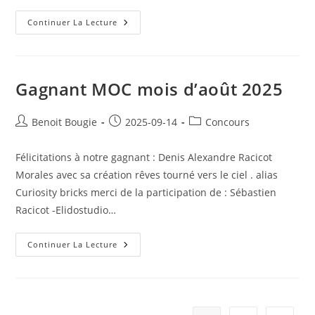
Gagnant
Continuer La Lecture
MOC
Mois
De
Septembre
2025
Gagnant MOC mois d’août 2025
Post
Post
Post
Benoit Bougie
2025-09-14
Concours
author:
published:
category:
Félicitations à notre gagnant : Denis Alexandre Racicot
Morales avec sa création rêves tourné vers le ciel . alias
Curiosity bricks merci de la participation de : Sébastien
Racicot -Elidostudio…
Gagnant
Continuer La Lecture
MOC
Mois
D’août
2025