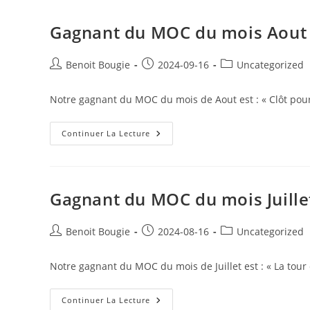
Mois
Septembre
Gagnant du MOC du mois Aout
Post
Post
Post
Benoit Bougie
2024-09-16
Uncategorized
author:
published:
category:
Notre gagnant du MOC du mois de Aout est : « Clôt pour
Gagnant
Continuer La Lecture
Du
MOC
Du
Mois
Aout
Gagnant du MOC du mois Juille
Post
Post
Post
Benoit Bougie
2024-08-16
Uncategorized
author:
published:
category:
Notre gagnant du MOC du mois de Juillet est : « La tou
Gagnant
Continuer La Lecture
Du