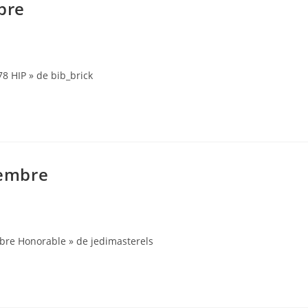
bre
8 HIP » de bib_brick
tembre
bre Honorable » de jedimasterels