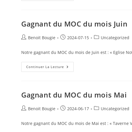
MOC
Du
Mois
Juillet
Gagnant du MOC du mois Juin
Post
Post
Post
Benoit Bougie
2024-07-15
Uncategorized
author:
published:
category:
Notre gagnant du MOC du mois de Juin est : « Eglise No
Gagnant
Continuer La Lecture
Du
MOC
Du
Mois
Juin
Gagnant du MOC du mois Mai
Post
Post
Post
Benoit Bougie
2024-06-17
Uncategorized
author:
published:
category:
Notre gagnant du MOC du mois de Mai est : « Taverne Vi