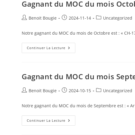
Gagnant du MOC du mois Octo
Post
Post
Post
Benoit Bougie
2024-11-14
Uncategorized
author:
published:
category:
Notre gagnant du MOC du mois de Octobre est : « CH-17
Gagnant
Continuer La Lecture
Du
MOC
Du
Mois
Octobre
Gagnant du MOC du mois Sep
Post
Post
Post
Benoit Bougie
2024-10-15
Uncategorized
author:
published:
category:
Notre gagnant du MOC du mois de Septembre est : « Ar
Gagnant
Continuer La Lecture
Du
MOC
Du