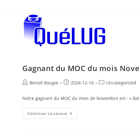
Aller
au
contenu
Gagnant du MOC du mois Nov
Post
Post
Post
Benoit Bougie
2024-12-16
Uncategorized
author:
published:
category:
Notre gagnant du MOC du mois de Novembre est : « Ba
Gagnant
Continuer La Lecture
Du
MOC
Du
Mois
Novembre