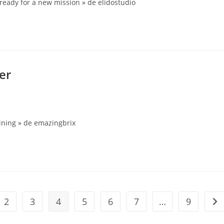
ready for a new mission » de elidostudio
er
ining » de emazingbrix
2
3
4
5
6
7
…
9
vious page
Go 