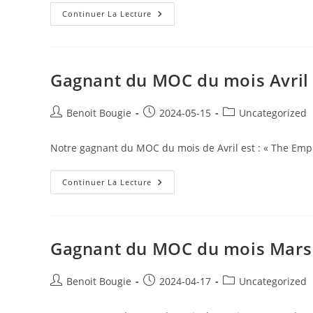
Gagnant
Continuer La Lecture
Du
MOC
Du
Mois
Mai
Gagnant du MOC du mois Avril
Post
Post
Post
Benoit Bougie
2024-05-15
Uncategorized
author:
published:
category:
Notre gagnant du MOC du mois de Avril est : « The Empr
Gagnant
Continuer La Lecture
Du
MOC
Du
Mois
Avril
Gagnant du MOC du mois Mars
Post
Post
Post
Benoit Bougie
2024-04-17
Uncategorized
author:
published:
category: