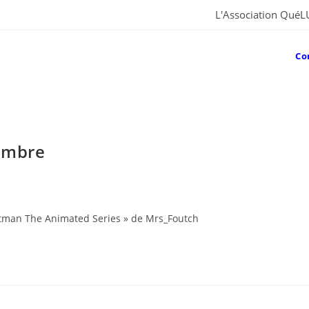
L'Association QuéL
Co
embre
tman The Animated Series » de Mrs_Foutch