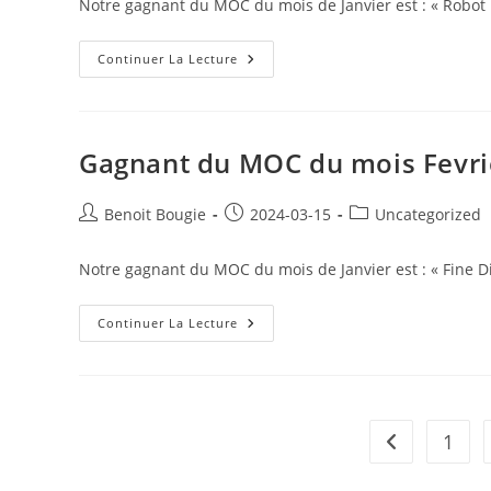
Notre gagnant du MOC du mois de Janvier est : « Robot 
Gagnant
Continuer La Lecture
Du
MOC
Du
Mois
Mars
Gagnant du MOC du mois Fevri
Post
Post
Post
Benoit Bougie
2024-03-15
Uncategorized
author:
published:
category:
Notre gagnant du MOC du mois de Janvier est : « Fine D
Gagnant
Continuer La Lecture
Du
MOC
Du
Mois
Fevrier
1
Go to the pre