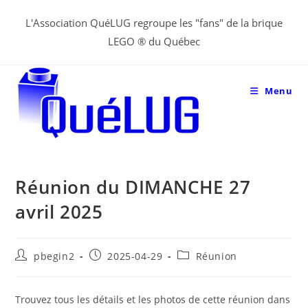
Aller
L'Association QuéLUG regroupe les "fans" de la brique
au
LEGO ® du Québec
contenu
Menu
Réunion du DIMANCHE 27
avril 2025
Post
Post
Post
pbegin2
2025-04-29
Réunion
author:
published:
category:
Trouvez tous les détails et les photos de cette réunion dans