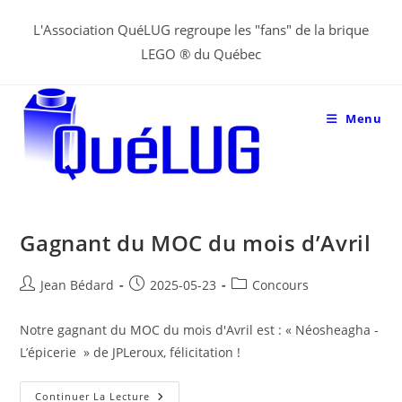
Aller
L'Association QuéLUG regroupe les "fans" de la brique
au
LEGO ® du Québec
contenu
Menu
Gagnant du MOC du mois d’Avril
Post
Post
Post
Jean Bédard
2025-05-23
Concours
author:
published:
category:
Notre gagnant du MOC du mois d'Avril est : « Néosheagha -
L’épicerie » de JPLeroux, félicitation !
Gagnant
Continuer La Lecture